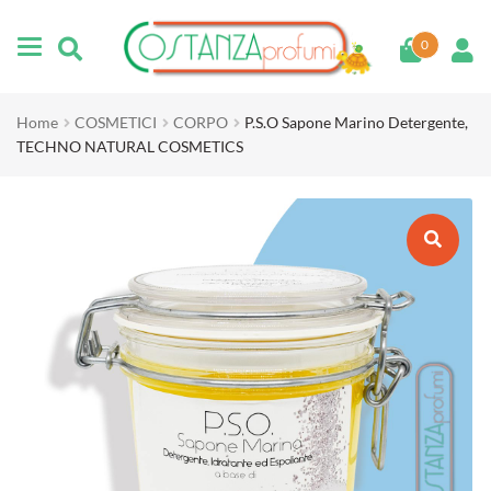
Vai
Vai
alla
al
0
navigazione
contenuto
Home
COSMETICI
CORPO
P.S.O Sapone Marino Detergente,
TECHNO NATURAL COSMETICS