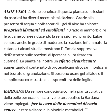
ALOE VERA
L’azione benefica di questa pianta sulle lesioni
da psoriasi ha diversi meccanismi d’azione. Grazie alla
presenza di acqua e polisaccaridi il gel di aloe ha spiccate
proprietà idratanti ed emollienti
in grado di ammorbidire
le squame cornee riducendo la sensazione di prurito. L’aloe
sembra anche in grado di moderare la reazione infiammatoria
cutanea ( alcuni studi dimostrano l’efficacia soppressiva
dell’estratto sulle reazioni di ipersensibilità ritardata
effetto cicatrizzante
cutanea). La pianta ha inoltre un
aumentando il contenuto di proteoglicani gli cosaminoglicani
nel tessuto di granulazione. Si possono usare gel all’aloe o il
semplice succo estratto dalla spremitura delle foglie.
BARDANA
Da sempre conosciuta come la pianta curativa
della pelle per eccellenza, a livello terapeutico la Bardana
per la cura delle dermatosi di vario
viene impiegata
genere
, legate a disordini biologici e metabolici. E’