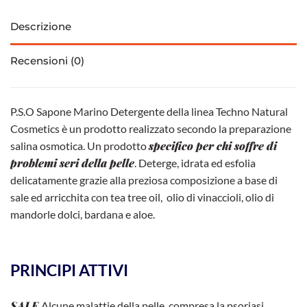
e
itt
ail
quantità
b
er
Descrizione
o
Recensioni (0)
o
k
P.S.O Sapone Marino Detergente della linea Techno Natural
Cosmetics è un prodotto realizzato secondo la preparazione
specifico per chi soffre di
salina osmotica. Un prodotto
problemi seri della pelle
. Deterge, idrata ed esfolia
delicatamente grazie alla preziosa composizione a base di
sale ed arricchita con tea tree oil, olio di vinaccioli, olio di
mandorle dolci, bardana e aloe.
PRINCIPI ATTIVI
SALE
Alcune malattie della pelle, compresa la psoriasi,