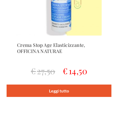
Crema Stop Age Elasticizzante,
OFFICINA NATURAE
€
27,50
€
14,50
Il
Il
prezzo
prezzo
Leggi tutto
originale
attuale
era:
è:
€27,50.
€14,50.