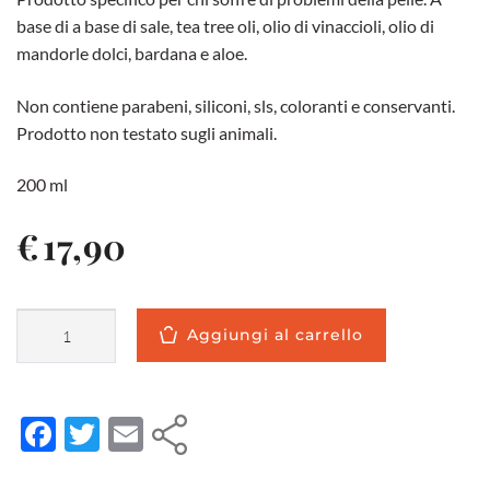
base di a base di sale, tea tree oli, olio di vinaccioli, olio di
mandorle dolci, bardana e aloe.
Non contiene parabeni, siliconi, sls, coloranti e conservanti.
Prodotto non testato sugli animali.
200 ml
€
17,90
P.S.O
Aggiungi al carrello
Sapone
Marino
Detergente,
F
T
E
TECHNO
NATURAL
ac
w
m
COSMETICS